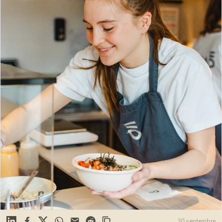
Linkedin
Facebook
X
WhatsApp
Mail
Reddit
30 septembre